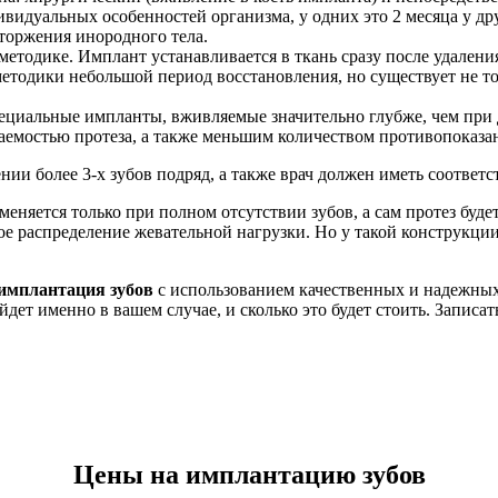
ивидуальных особенностей организма, у одних это 2 месяца у дру
торжения инородного тела.
методике. Имплант устанавливается в ткань сразу после удаления 
тодики небольшой период восстановления, но существует не то
ециальные импланты, вживляемые значительно глубже, чем при д
емостью протеза, а также меньшим количеством противопоказа
ении более 3-х зубов подряд, а также врач должен иметь соотв
еняется только при полном отсутствии зубов, а сам протез буд
е распределение жевательной нагрузки. Но у такой конструкции 
имплантация зубов
с использованием качественных и надежных
дет именно в вашем случае, и сколько это будет стоить. Записа
Цены на имплантацию зубов