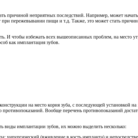
тать причиной неприятных последствий. Например, может начать
при пережевывании пищи и т.д. Также, это может стать причино
ть. И чтобы избежать всех вышеописанных проблем, на место ут
особ как имплантация зубов.
онструкции на место корня зуба, с последующей установкой на н
либо противопоказаний. Вообще перечень противопоказаний дост
еть виды имплантации зубов, их можно выделить несколько:
па: хирургический (вживление в кость импланта) и непосредстве