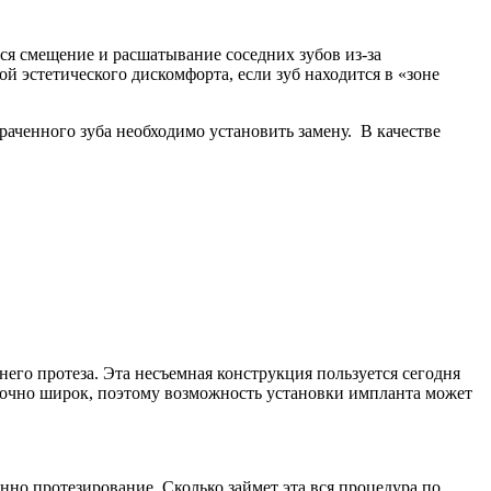
ся смещение и расшатывание соседних зубов из-за
й эстетического дискомфорта, если зуб находится в «зоне
раченного зуба необходимо установить замену. В качестве
его протеза. Эта несъемная конструкция пользуется сегодня
аточно широк, поэтому возможность установки импланта может
нно протезирование. Сколько займет эта вся процедура по