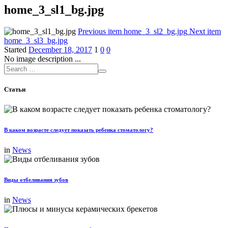
home_3_sl1_bg.jpg
Previous item
home_3_sl2_bg.jpg
Next item
home_3_sl3_bg.jpg
Started
December 18, 2017
1
0
0
No image description ...
Статьи
В каком возрасте следует показать ребенка стоматологу?
in
News
Виды отбеливания зубов
in
News